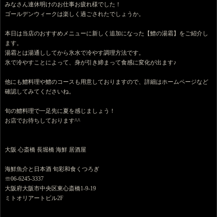
みなさん連休明けのお仕事お疲れ様でした！
ゴールデンウィークは楽しく過ごされたでしょうか。
本日は当店のおすすめメニューに新しく追加になった【鱧の湯霜】をご紹介し
ます。
湯霜とは湯通ししてから氷水で冷やす調理方法です。
氷で冷やすことによって、身が引き締まって食感に変化が出ます♪
他にも鱧料理や鱧のコースも用意しておりますので、詳細はホームページなど
確認してみてくださいね。
旬の鱧料理で一足先に夏を感じましょう！
お店でお待ちしております^^
大阪 心斎橋 長堀橋 海鮮 居酒屋
海鮮魚介と日本酒 旬彩和食くつろぎ
☏06-6245-3337
大阪府大阪市中央区東心斎橋1-9-19
ミトオリアートビル2F