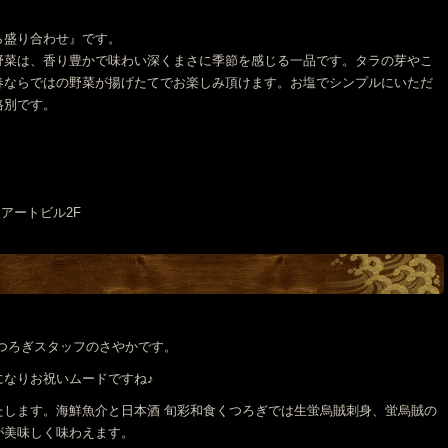
ら盛り合わせ』です。
野菜は、香り豊かで味わい深くまさに季節を感じる一品です。タラの芽やこ
春ならではの野菜が揚げたてでお楽しみ頂けます。お塩でシンプルにいただ
格別です。
リアートビル2F
つろぎスタッフのさやかです。
になりお祝いムードですね♪
たします。海鮮魚介と日本酒 旬彩和食くつろぎでは生蛍烏賊刺身、蛍烏賊の
が美味しく味わえます。