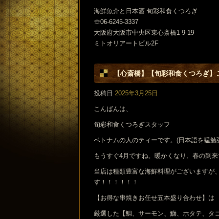
海鮮魚介と日本酒 旬彩和食くつろぎ
☏06-6245-3337
大阪府大阪市中央区東心斎橋1-9-19
ミトオリアートビル2F
【心斎橋】【旬彩和食くつろぎ】
投稿日
2025年3月25日
こんばんは、
旬彩和食くつろぎスタッフ
ベトナムの人のティーです。(日本語を猛勉
もうすぐ4月ですね。暖かくなり、春の到来
当店は種類豊富な海鮮料理がございますが
す！！！！！！
【お得な串焼きお任せ五本盛り合わせ】は
厳選した【鯛、サーモン、鰤、ホタテ、タ