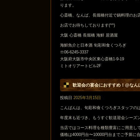
ります。
心斎橋、なんば、長堀橋付近で鍋料理のお
お店でお待ちしております(^^)
大阪 心斎橋 長堀橋 海鮮 居酒屋
海鮮魚介と日本酒 旬彩和食くつろぎ
☏06-6245-3337
大阪府大阪市中央区東心斎橋1-9-19
ミトオリアートビル2F
歓迎会の宴会におすすめ！@なん
投稿日
2025年3月15日
こんばんは、旬彩和食くつろぎスタッフの
年度末も近づき、もうすぐ歓送迎会シーズ
当店ではコース料理を種類豊富にご用意し
価格は4000円台〜10000円台までご予