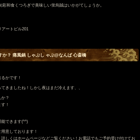
 旬彩和食くつろぎで美味しい蛍烏賊はいかがてしょうか。
リアートビル201
か？ 痛風鍋 しゃぶし ゃぶ@なんば 心斎橋
はるかです！
ってきましたね！しかし夜はまだ冷えます、、
んか？
ます！
！
できます(^^)
ご用意しております！
、詳しくはホームページなどご覧ください！お電話でもご予約受け付けてお