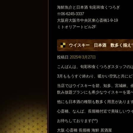
海鮮魚介と日本酒 旬彩和食くつろぎ
☏06-6245-3337
大阪府大阪市中央区東心斎橋1-9-19
ミトオリアートビル2F
ウイスキー 日本酒 数多く揃え
投稿日
2025年3月27日
こんばんは、旬彩和食くつろぎスタッフの
3月ももうすぐ終わり、暖かい空気と共に
当店ではウイスキーを碧、知多、宮城峡、
飲み放題プランにも希少なウイスキーを選
他にも日本酒の種類も数多く用意がありま
心斎橋、なんば、長堀橋付近で美味しいウ
お待ちしております(^^)
大阪 心斎橋 長堀橋 海鮮 居酒屋