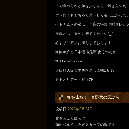
生で食べられる魚を少し炙り、焼き魚の匂
ポン酢でももちろん美味しく召し上がって
ベトナム人の私は、当店の特製味噌ダレが
是非とも、食べに来てください^_^
心よりご来店お待ちしております！
海鮮魚介と日本酒 旬彩和食くつろぎ
℡ 06-6245-3337
大阪府大阪市中央区東心斎橋1-9-19
ミトオリアートビル2F
春を味わう 春野菜の天ぷら
投稿日
2025年3月24日
皆さんこんばんは！
旬彩和食くつろぎスタッフの鳴です。