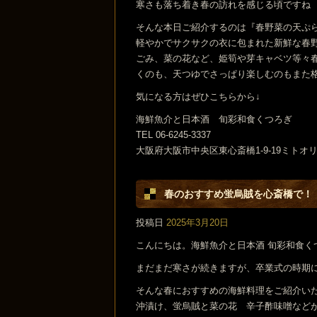
寒さも落ち着き春の訪れを感じる頃ですね
そんな本日ご紹介するのは『春野菜の天ぷ
軽やかでサクサクの衣に包まれた新鮮な春
ごみ、菜の花など、姫筍や芽キャベツ等々
くのも、天つゆでさっぱり楽しむのもまた
気になる方はぜひこちらから↓
海鮮魚介と日本酒 旬彩和食くつろぎ
TEL 06-6245-3337
大阪府大阪市中央区東心斎橋1-9-19ミトオ
春のおすすめ蛍烏賊を心斎橋で！
投稿日
2025年3月20日
こんにちは。海鮮魚介と日本酒 旬彩和食く
まだまだ寒さが続きますが、卒業式の時期
そんな春におすすめの海鮮料理をご紹介い
沖漬け、蛍烏賊と菜の花 辛子酢味噌など