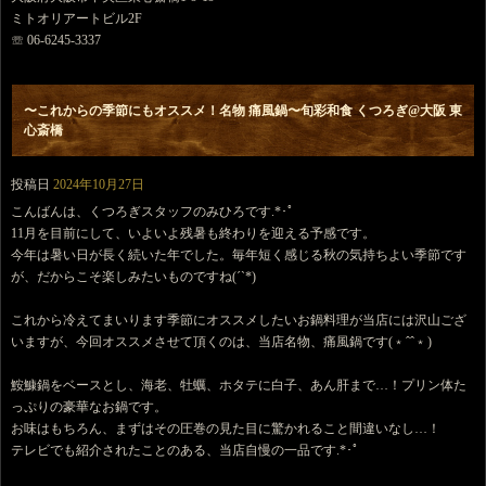
ミトオリアートビル2F
☏ 06-6245-3337
〜これからの季節にもオススメ！名物 痛風鍋〜旬彩和食 くつろぎ@大阪 東
心斎橋
投稿日
2024年10月27日
こんばんは、くつろぎスタッフのみひろです.*･ﾟ
11月を目前にして、いよいよ残暑も終わりを迎える予感です。
今年は暑い日が長く続いた年でした。毎年短く感じる秋の気持ちよい季節です
が、だからこそ楽しみたいものですね(´`*)
これから冷えてまいります季節にオススメしたいお鍋料理が当店には沢山ござ
いますが、今回オススメさせて頂くのは、当店名物、痛風鍋です(﹡ˆˆ﹡)
鮟鱇鍋をベースとし、海老、牡蠣、ホタテに白子、あん肝まで…！プリン体た
っぷりの豪華なお鍋です。
お味はもちろん、まずはその圧巻の見た目に驚かれること間違いなし…！
テレビでも紹介されたことのある、当店自慢の一品です.*･ﾟ