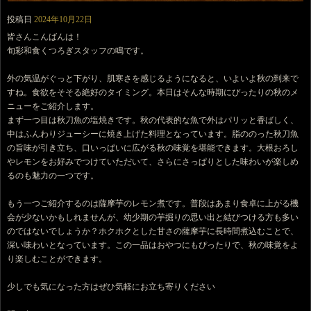
投稿日
2024年10月22日
皆さんこんばんは！
旬彩和食くつろぎスタッフの鳴です。
外の気温がぐっと下がり、肌寒さを感じるようになると、いよいよ秋の到来で
すね。食欲をそそる絶好のタイミング。本日はそんな時期にぴったりの秋のメ
ニューをご紹介します。
まず一つ目は秋刀魚の塩焼きです。秋の代表的な魚で外はパリッと香ばしく、
中はふんわりジューシーに焼き上げた料理となっています。脂ののった秋刀魚
の旨味が引き立ち、口いっぱいに広がる秋の味覚を堪能できます。大根おろし
やレモンをお好みでつけていただいて、さらにさっぱりとした味わいが楽しめ
るのも魅力の一つです。
もう一つご紹介するのは薩摩芋のレモン煮です。普段はあまり食卓に上がる機
会が少ないかもしれませんが、幼少期の芋掘りの思い出と結びつける方も多い
のではないでしょうか？ホクホクとした甘さの薩摩芋に長時間煮込むことで、
深い味わいとなっています。この一品はおやつにもぴったりで、秋の味覚をよ
り楽しむことができます。
少しでも気になった方はぜひ気軽にお立ち寄りください