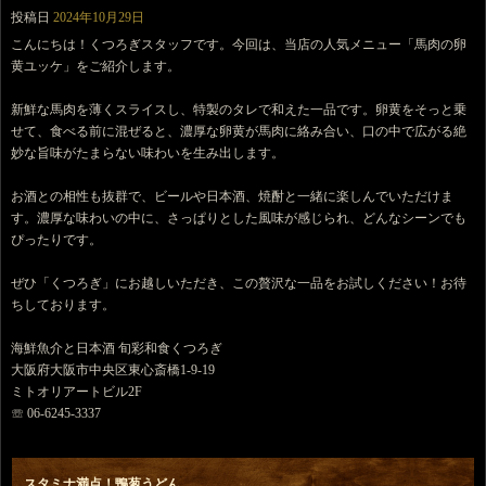
投稿日
2024年10月29日
こんにちは！くつろぎスタッフです。今回は、当店の人気メニュー「馬肉の卵
黄ユッケ」をご紹介します。
新鮮な馬肉を薄くスライスし、特製のタレで和えた一品です。卵黄をそっと乗
せて、食べる前に混ぜると、濃厚な卵黄が馬肉に絡み合い、口の中で広がる絶
妙な旨味がたまらない味わいを生み出します。
お酒との相性も抜群で、ビールや日本酒、焼酎と一緒に楽しんでいただけま
す。濃厚な味わいの中に、さっぱりとした風味が感じられ、どんなシーンでも
ぴったりです。
ぜひ「くつろぎ」にお越しいただき、この贅沢な一品をお試しください！お待
ちしております。
海鮮魚介と日本酒 旬彩和食くつろぎ
大阪府大阪市中央区東心斎橋1-9-19
ミトオリアートビル2F
☏ 06-6245-3337
スタミナ満点！鴨葱うどん