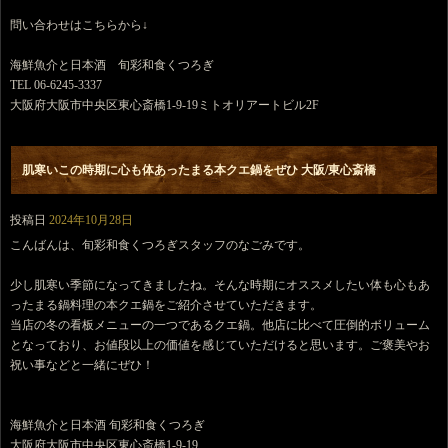
問い合わせはこちらから↓
海鮮魚介と日本酒 旬彩和食くつろぎ
TEL 06-6245-3337
大阪府大阪市中央区東心斎橋1-9-19ミトオリアートビル2F
肌寒いこの時期に心も体あったまる本クエ鍋をぜひ 大阪/東心斎橋
投稿日
2024年10月28日
こんばんは、旬彩和食くつろぎスタッフのなごみです。
少し肌寒い季節になってきましたね。そんな時期にオススメしたい体も心もあ
ったまる鍋料理の本クエ鍋をご紹介させていただきます。
当店の冬の看板メニューの一つであるクエ鍋。他店に比べて圧倒的ボリューム
となっており、お値段以上の価値を感じていただけると思います。ご褒美やお
祝い事などと一緒にぜひ！
海鮮魚介と日本酒 旬彩和食くつろぎ
大阪府大阪市中央区東心斎橋1-9-19