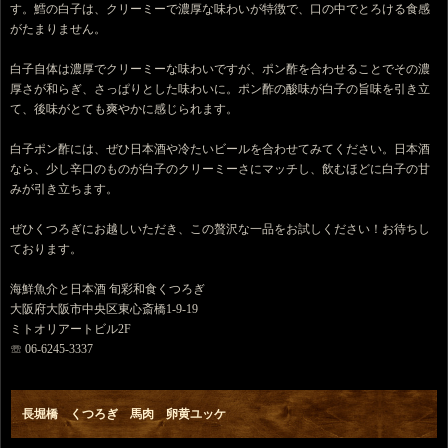
す。鱈の白子は、クリーミーで濃厚な味わいが特徴で、口の中でとろける食感
がたまりません。
白子自体は濃厚でクリーミーな味わいですが、ポン酢を合わせることでその濃
厚さが和らぎ、さっぱりとした味わいに。ポン酢の酸味が白子の旨味を引き立
て、後味がとても爽やかに感じられます。
白子ポン酢には、ぜひ日本酒や冷たいビールを合わせてみてください。日本酒
なら、少し辛口のものが白子のクリーミーさにマッチし、飲むほどに白子の甘
みが引き立ちます。
ぜひくつろぎにお越しいただき、この贅沢な一品をお試しください！お待ちし
ております。
海鮮魚介と日本酒 旬彩和食くつろぎ
大阪府大阪市中央区東心斎橋1-9-19
ミトオリアートビル2F
☏ 06-6245-3337
長堀橋 くつろぎ 馬肉 卵黄ユッケ