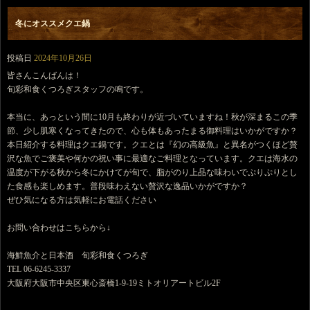
冬にオススメクエ鍋
投稿日
2024年10月26日
皆さんこんばんは！
旬彩和食くつろぎスタッフの鳴です。
本当に、あっという間に10月も終わりが近づいていますね！秋が深まるこの季
節、少し肌寒くなってきたので、心も体もあったまる御料理はいかがですか？
本日紹介する料理はクエ鍋です。クエとは『幻の高級魚』と異名がつくほど贅
沢な魚でご褒美や何かの祝い事に最適なご料理となっています。クエは海水の
温度が下がる秋から冬にかけてが旬で、脂がのり上品な味わいでぷりぷりとし
た食感も楽しめます。普段味わえない贅沢な逸品いかがですか？
ぜひ気になる方は気軽にお電話ください
お問い合わせはこちらから↓
海鮮魚介と日本酒 旬彩和食くつろぎ
TEL 06-6245-3337
大阪府大阪市中央区東心斎橋1-9-19ミトオリアートビル2F