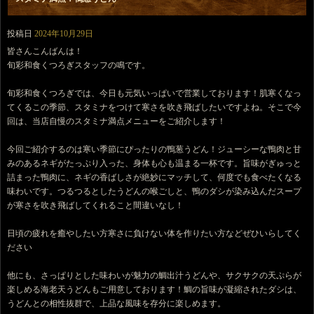
投稿日
2024年10月29日
皆さんこんばんは！
旬彩和食くつろぎスタッフの鳴です。
旬彩和食くつろぎでは、今日も元気いっぱいで営業しております！肌寒くなっ
てくるこの季節、スタミナをつけて寒さを吹き飛ばしたいですよね。そこで今
回は、当店自慢のスタミナ満点メニューをご紹介します！
今回ご紹介するのは寒い季節にぴったりの鴨葱うどん！ジューシーな鴨肉と甘
みのあるネギがたっぷり入った、身体も心も温まる一杯です。旨味がぎゅっと
詰まった鴨肉に、ネギの香ばしさが絶妙にマッチして、何度でも食べたくなる
味わいです。つるつるとしたうどんの喉ごしと、鴨のダシが染み込んだスープ
が寒さを吹き飛ばしてくれること間違いなし！
日頃の疲れを癒やしたい方寒さに負けない体を作りたい方などぜひいらしてく
ださい
他にも、さっぱりとした味わいが魅力の鯛出汁うどんや、サクサクの天ぷらが
楽しめる海老天うどんもご用意しております！鯛の旨味が凝縮されたダシは、
うどんとの相性抜群で、上品な風味を存分に楽しめます。