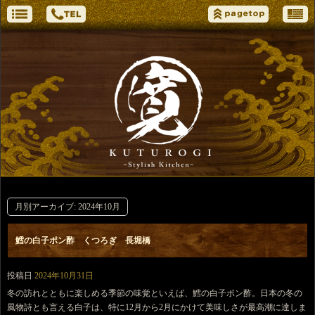
月別アーカイブ:
2024年10月
鱈の白子ポン酢 くつろぎ 長堀橋
投稿日
2024年10月31日
冬の訪れとともに楽しめる季節の味覚といえば、鱈の白子ポン酢。日本の冬の
風物詩とも言える白子は、特に12月から2月にかけて美味しさが最高潮に達しま