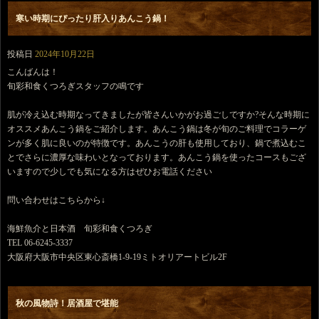
寒い時期にぴったり肝入りあんこう鍋！
投稿日
2024年10月22日
こんばんは！
旬彩和食くつろぎスタッフの鳴です
肌が冷え込む時期なってきましたが皆さんいかがお過ごしですか?そんな時期に
オススメあんこう鍋をご紹介します。あんこう鍋は冬が旬のご料理でコラーゲ
ンが多く肌に良いのが特徴です。あんこうの肝も使用しており、鍋で煮込むこ
とでさらに濃厚な味わいとなっております。あんこう鍋を使ったコースもござ
いますので少しでも気になる方はぜひお電話ください
問い合わせはこちらから↓
海鮮魚介と日本酒 旬彩和食くつろぎ
TEL 06-6245-3337
大阪府大阪市中央区東心斎橋1-9-19ミトオリアートビル2F
秋の風物詩！居酒屋で堪能