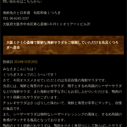
問い合わせはこちらから↓
海鮮魚介と日本酒 旬彩和食くつろぎ
TEL 06-6245-3337
大阪府大阪市中央区東心斎橋1-9-19ミトオリアートビル2F
大阪ミナミ心斎橋で新鮮な海鮮サラダをご堪能していただける当店くつろ
ぎへ是非
投稿日
2024年10月20日
みなさまこんにちは！
くつろぎスタッフのこうへいです！
さて、今回オススメさせていただくのは当店自慢の海鮮サラダです。
当店には、海鮮と海苔のチョレギサラダ、飛子とするめ烏賊のシーザーサラダ
などの海鮮サラダ、また海鮮が苦手な方にもお召し上がりいただける、鴨肉の
トマト胡麻だれサラダがございます。
チョレギサラダはさっぱりした味わいで、海鮮と海苔が非常にマッチし、自慢
の逸品です。
また、シーザーサラダは独特なシーザードレッシングの風味と、するめ烏賊の
食感がマッチする逸品となっております。
鴨肉のトマト胡麻だれサラダは、鴨肉を小さく角切りにして散らばしたサラダ