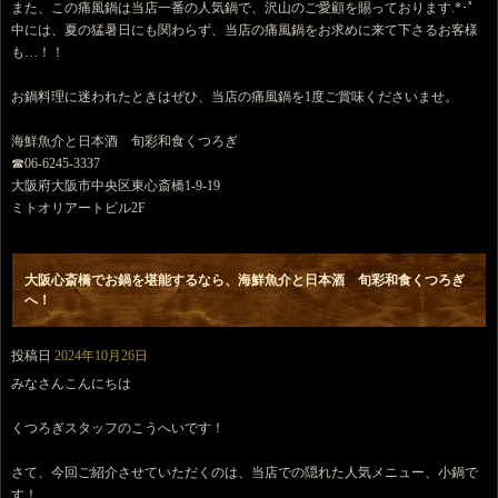
また、この痛風鍋は当店一番の人気鍋で、沢山のご愛顧を賜っております.*･ﾟ
中には、夏の猛暑日にも関わらず、当店の痛風鍋をお求めに来て下さるお客様
も…！！
お鍋料理に迷われたときはぜひ、当店の痛風鍋を1度ご賞味くださいませ。
海鮮魚介と日本酒 旬彩和食くつろぎ
☎︎06-6245-3337
大阪府大阪市中央区東心斎橋1-9-19
ミトオリアートビル2F
大阪心斎橋でお鍋を堪能するなら、海鮮魚介と日本酒 旬彩和食くつろぎ
へ！
投稿日
2024年10月26日
みなさんこんにちは
くつろぎスタッフのこうへいです！
さて、今回ご紹介させていただくのは、当店での隠れた人気メニュー、小鍋で
す！