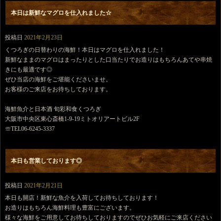
本日は新鮮なマグロを仕入れました☆
投稿日
2021年2月23日
くつろぎの日替わりの海鮮！本日はマグロを仕入れました！
新鮮なままのマグロはまったりとした口当たりでお造りはもちろんあてや串焼
きにも最適です◎
ぜひ当店の海鮮をご堪能くださいませ。
お客様のご来店をお待ちしております。
海鮮魚介と日本酒 旬彩和食くつろぎ
大阪市中央区東心斎橋1-9-19ミトオリアートビル2F
☏TEL06-6245-3337
本日も営業しております◎
投稿日
2021年2月21日
本日も開店！新鮮な魚介を入荷してお待ちしております！
お造りはもちろん海鮮料理も豊富にございます。
様々な海鮮をご用意してお待ちしておりますのでぜひお気軽にご来店ください