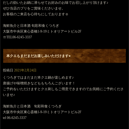
だしの効いたお鍋に潜らせてお好みのお味でお召し上がり頂けます♪
ぜひ当店のブリをご賞味くださいませ。
お客様のご来店を心待ちにしております︎︎☺︎
海鮮魚介と日本酒 旬彩和食くつろぎ
大阪市中央区東心斎橋1-9-19ミトオリアートビル2F
☏TEL06-6245-3337
本クエもまだまだお楽しみいただけます⭐︎
投稿日
2021年2月24日
くつろぎではまだまだ本クエ鍋が楽しめます♪
唐揚げや味噌焼きなどももちろんございます！
ご予約をいただけますとクエ刺しもご用意できますのでお気軽にご予約くださ
いませ♪
海鮮魚介と日本酒 旬彩和食くつろぎ
大阪市中央区東心斎橋1-9-19ミトオリアートビル2F
tel 06-6245-3337