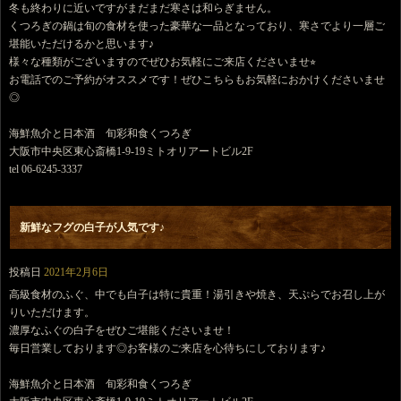
冬も終わりに近いですがまだまだ寒さは和らぎません。
くつろぎの鍋は旬の食材を使った豪華な一品となっており、寒さでより一層ご
堪能いただけるかと思います♪
様々な種類がございますのでぜひお気軽にご来店くださいませ⭐︎
お電話でのご予約がオススメです！ぜひこちらもお気軽におかけくださいませ
◎
海鮮魚介と日本酒 旬彩和食くつろぎ
大阪市中央区東心斎橋1-9-19ミトオリアートビル2F
tel 06-6245-3337
新鮮なフグの白子が人気です♪
投稿日
2021年2月6日
高級食材のふぐ、中でも白子は特に貴重！湯引きや焼き、天ぷらでお召し上が
りいただけます。
濃厚なふぐの白子をぜひご堪能くださいませ！
毎日営業しております◎お客様のご来店を心待ちにしております♪
海鮮魚介と日本酒 旬彩和食くつろぎ