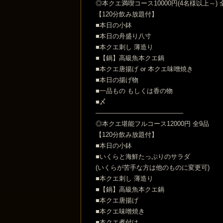
◎本クエ満喫コース10000円(4名様以上～) 
【120分飲み放題付】
■本日の小鉢
■本日の舟盛り八寸
■本クエ刺し 薄造り
■【鍋】高級魚本クエ鍋
■本クエ唐揚げ or 本クエ味噌焼き
■本日の揚げ物
■一品もの もしくは香の物
■〆
—————————————–
◎本クエ堪能フルコース12000円 全9品
【120分飲み放題付】
■本日の小鉢
■いくらと海鮮たっぷりのサラダ
(いくらが苦手な方は他のものに変更可)
■本クエ刺し 薄造り
■【鍋】高級魚本クエ鍋
■本クエ唐揚げ
■本クエ味噌焼き
■本クエ煮付け