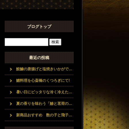
ブログトップ
最近の投稿
鮟鱇の唐揚げと塩焼きいかがですか
鱧料理を心斎橋のくつろぎにて!
暑い日にピッタリな冷く冷えた日本酒と豪華な海鮮料理コースいかがですか？？
夏の香りを味わう「鯵と茗荷のなめろう」
新商品おすすめ 数の子と飛子の味噌チーズ和え