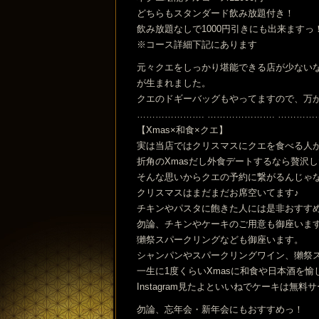
どちらもスタンダード飲み放題付き！
飲み放題なしで1000円引きにも出来ますっ
※コース詳細下記にあります
元々クエをしっかり堪能できる店が少ない
が生まれました。
クエのドギーバッグもやってますので、万
…………………. …………………. …………
【Xmas×和食×クエ】
実は当店ではクリスマスにクエを食べる人
折角のXmasだし外食デートするなら贅沢
そんな思いからクエの予約に繋がるんじゃ
クリスマスはまだまだお席空いてます♪
チキンやパスタに飽きた人には是非おすす
勿論、チキンやケーキのご用意も御座いま
獺祭スパークリングなども御座います。
シャンパンやスパークリングワイン、獺祭
一生に1度くらいXmasに和食や日本酒を
Instagram見たよといいねでケーキは無料
勿論、忘年会・新年会にもおすすめっ！