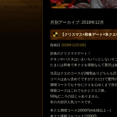
月別アーカイブ:
2018年12月
【クリスマス×和食デート×本クエ
投稿日
2018年12月19日
折角のクリスマスデート！
チキンやパスタはいまいちパッとしないそ
たまには和食で本クエを堪能なんて贅沢は
当店はクエのコースが2種類ありどちらも圧
コースはあら含めてですがクエだけで驚愕の5
満喫コースでも十分にクエを心ゆくまで存
堪能コースはこれでもかとクエ三昧。
500gどころの話じゃありません。
冬の大好評人気コースです。
本クエ満喫コース10000円(4名様以上～)
本クエ堪能フルコース12000円