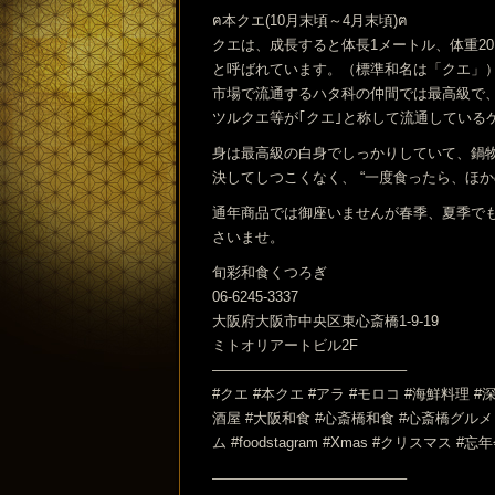
ฅ本クエ(10月末頃～4月末頃)ฅ
クエは、成長すると体長1メートル、体重2
と呼ばれています。（標準和名は「クエ」
市場で流通するハタ科の仲間では最高級で
ツルクエ等が｢クエ｣と称して流通している
身は最高級の白身でしっかりしていて、鍋
決してしつこくなく、 “一度食ったら、ほ
通年商品では御座いませんが春季、夏季で
さいませ。
旬彩和食くつろぎ
06-6245-3337
大阪府大阪市中央区東心斎橋1-9-19
ミトオリアートビル2F
—————————————–
#クエ #本クエ #アラ #モロコ #海鮮料理 
酒屋 #大阪和食 #心斎橋和食 #心斎橋グルメ
ム #foodstagram #Xmas #クリスマス
—————————————–