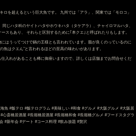
0キロを超えるという巨大魚です。 九州では「アラ」、関東では「モロコ」
）
、 同じハタ科のヤイトハタやホウキハタ（タケアラ）、チャイロマルハタ、
ケースもあり、 それらと区別するために｢本クエ｣と呼ばれたりもします。
物にはうってつけで鍋の王様とも言われています。脂が良くのっているのに
かの魚はクエん”と言われるほどの至高の味わいがあります。
も仕入れがあることも稀に御座いますので、詳しくは店舗までお問合せくだ
#深海魚 #飯テロ #飯テログラム #美味しい #和食 #グルメ #大阪グルメ #大阪居
 #心斎橋居酒屋 #長堀橋居酒屋 #長堀橋和食 #長堀橋グルメ #フードスタグラ
 #忘年会 #新年会 #デート #コース料理 #飲み放題 #贅沢