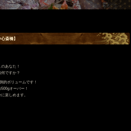
×心斎橋】
このあなた！
如何ですか？
倒的ボリュームです！
00gオーバー！
分に楽しめます。