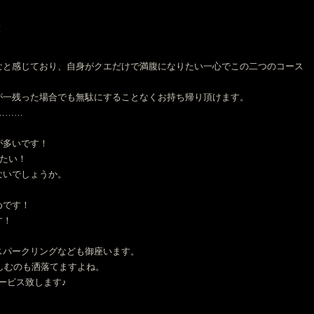
！
なと感じており、自身がクエだけで満腹になりたい一心でこの二つのコース
が一残った場合でも無駄にすることなくお持ち帰り頂けます。
………
が多いです！
したい！
ないでしょうか。
めです！
す！
スパークリングなども御座います。
愉しむのも洒落てますよね。
サービス致します♪