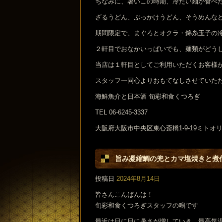
ちなみに、暑いこの時期、冷たい麺が食べ
ざるうどん、ぶっかけうどん、そうめんな
期間限定で、まぐろとオクラ・錦糸玉子の
２軒目でおなかいっぱいでも、麺類がどう
当店は１軒目としてご利用いただくお客様
スタッフ一同心よりおもてなしさせていた
海鮮魚介と日本酒 旬彩和食くつろぎ
TEL 06-6245-3337
大阪府大阪市中央区東心斎橋1-9-19ミトオ
旨み凝縮鯛の兜とカマ塩焼きと煮
投稿日
2024年8月14日
皆さんこんばんは！
旬彩和食くつろぎスタッフの鳴です
最近は日に日に暑さが増していき、最高気温