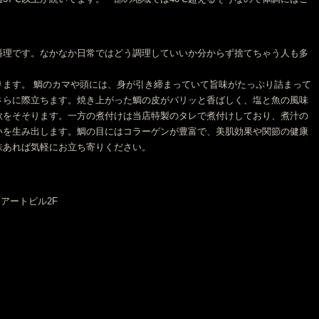
料理です。なかなか日常ではどう調理していいか分からず捨てちゃう人も多
ります。 鯛のカマや頭には、身が引き締まっていて旨味がたっぷり詰まって
さらに際立ちます。焼き上がった鯛の皮がパリッと香ばしく、塩と魚の風味
欲をそそります。一方の煮付けは当店特製のタレで煮付けしており、煮汁の
いを生み出します。鯛の目にはコラーゲンが豊富で、美肌効果や関節の健康
味あれば気軽にお立ち寄りください。
リアートビル2F