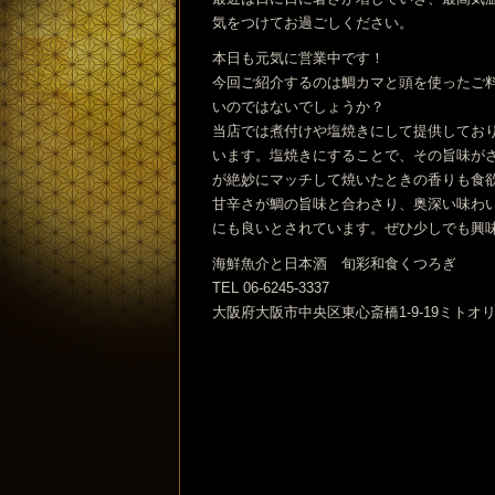
気をつけてお過ごしください。
本日も元気に営業中です！
今回ご紹介するのは鯛カマと頭を使ったご
いのではないでしょうか？
当店では煮付けや塩焼きにして提供してお
います。塩焼きにすることで、その旨味が
が絶妙にマッチして焼いたときの香りも食
甘辛さが鯛の旨味と合わさり、奥深い味わ
にも良いとされています。ぜひ少しでも興
海鮮魚介と日本酒 旬彩和食くつろぎ
TEL 06-6245-3337
大阪府大阪市中央区東心斎橋1-9-19ミトオ