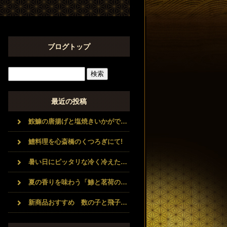
ブログトップ
最近の投稿
鮟鱇の唐揚げと塩焼きいかがですか
鱧料理を心斎橋のくつろぎにて!
暑い日にピッタリな冷く冷えた日本酒と豪華な海鮮料理コースいかがですか？？
夏の香りを味わう「鯵と茗荷のなめろう」
新商品おすすめ 数の子と飛子の味噌チーズ和え