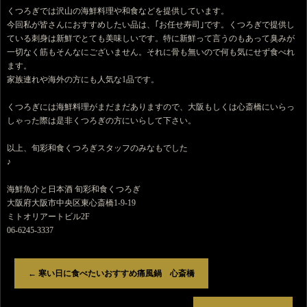
くつろぎでは沢山の海鮮料理や和食などを提供しています。
今回私が皆さんにおすすめしたい品は、｢お任せ寿司｣です。くつろぎで提供し
ている刺身は新鮮でとても美味しいです。特に新鮮って言うのもあって臭みが
一切なく筋もそんなにございません。それに骨も無いので何も気にせず食べれ
ます。
家族連れや海外の方にも人気な1品です。
くつろぎには海鮮料理がまだまだありますので、大阪もしくは心斎橋にいらっ
しゃった際は是非くつろぎの方にいらして下さい。
以上、旬彩和食くつろぎスタッフのみなもでした
♪
海鮮魚介と日本酒 旬彩和食くつろぎ
大阪府大阪市中央区東心斎橋1-9-19
ミトオリアートビル2F
06-6245-3337
←
寒い日に食べたいおすすめ痛風鍋 心斎橋